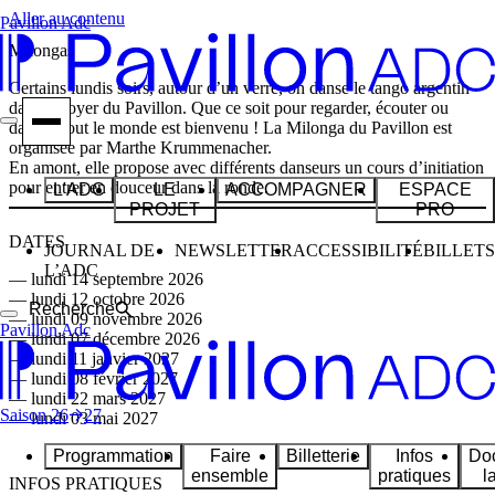
Aller au contenu
Pavillon Adc
Milongas
Certains lundis soirs, autour d’un verre, on danse le tango argentin
dans le foyer du Pavillon. Que ce soit pour regarder, écouter ou
danser, tout le monde est bienvenu ! La Milonga du Pavillon est
organisée par Marthe Krummenacher.
En amont, elle propose avec différents danseurs un cours d’initiation
pour entrer en douceur dans la ronde.
L'ADC
LE
ACCOMPAGNER
ESPACE
PROJET
PRO
DATES
JOURNAL DE
NEWSLETTER
ACCESSIBILITÉ
BILLETS
L’ADC
— lundi 14 septembre 2026
— lundi 12 octobre 2026
Recherche
— lundi 09 novembre 2026
Pavillon Adc
— lundi 07 décembre 2026
— lundi 11 janvier 2027
— lundi 08 février 2027
— lundi 22 mars 2027
Saison
26
27
— lundi 03 mai 2027
Programmation
Faire
Billetterie
Infos
Do
ensemble
pratiques
l
INFOS PRATIQUES