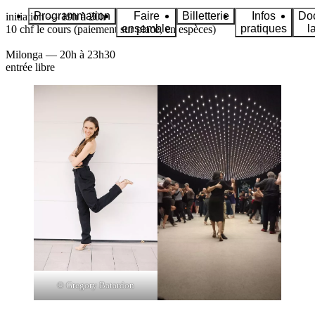
Programmation
Faire
Billetterie
Infos
Do
initiation
— 19h à 20h
ensemble
pratiques
l
10 chf le cours (paiement sur place, en espèces)
Milonga
— 20h à 23h30
entrée libre
© Gregory Batardon