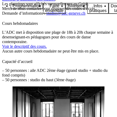
Les plannings sont affichés mensuellement au Grütli.
Programmation
Faire
Billetterie
Infos
Do
Merci de nous contacter pour disposer des codes d’accès.
ensemble
pratiques
l
Demande d’informations :
studios@adc-geneve.ch
Cours hebdomadaires
L’ADC met à disposition une plage de 18h à 20h chaque semaine à
desenseignant-es pédagogues pour des cours de danse
contemporaine.
Voir le descriptif des cours.
Aucun autre cours hebdomadaire ne peut être mis en place.
Capacité d’accueil
– 50 personnes : aile ADC 2ème étage (grand studio + studio du
fond compris)
– 50 personnes : studio du haut (3ème étage)