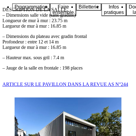
Programmation
Faire
Billetterie
Infos
Do
DESCRIPTION DE LA SALLE
ensemble
pratiques
l
–
Dimensions salle vide (sans gradins)
Longueur de mur à mur : 23.75 m
Largueur de mur à mur : 16.85 m
–
Dimensions du plateau avec gradin frontal
Profondeur : entre 12 et 14 m
Largueur de mur à mur : 16.85 m
–
Hauteur max. sous gril :
7.4 m
–
Jauge de la salle en frontale :
198 places
ARTICLE SUR LE PAVILLON DANS LA REVUE AS N°244