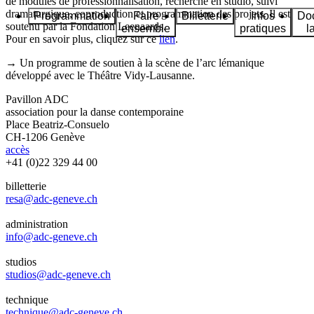
de modules de professionnalisation, recherche en studio, suivi
dramaturgique, coproduction et programmation des projets. Il est
Programmation
Faire
Billetterie
Infos
Do
soutenu par la Fondation Leenaards.
ensemble
pratiques
l
Pour en savoir plus, cliquez sur ce
lien
.
→ Un programme de soutien à la scène de l’arc lémanique
développé avec le Théâtre Vidy-Lausanne.
Pavillon ADC
association pour la danse contemporaine
Place Beatriz-Consuelo
CH-1206 Genève
accès
+41 (0)22 329 44 00
billetterie
resa@adc-geneve.ch
administration
info@adc-geneve.ch
studios
studios@adc-geneve.ch
technique
technique@adc-geneve.ch