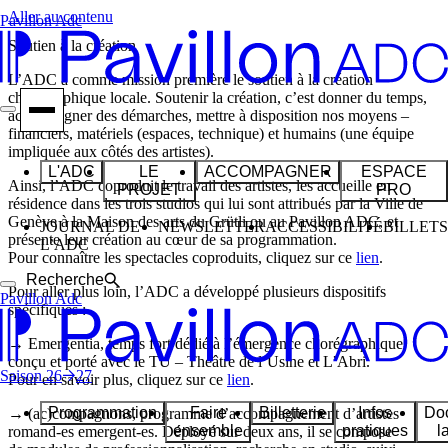
Aller au contenu
Pavillon Adc
Soutien à la création
L’ADC a comme mission première le soutien à la création
chorégraphique locale. Soutenir la création, c’est donner du temps,
accompagner des démarches, mettre à disposition nos moyens –
financiers, matériels (espaces, technique) et humains (une équipe
impliquée aux côtés des artistes).
L'ADC
LE
ACCOMPAGNER
ESPACE
Ainsi, l’ADC coproduit le travail des artistes, les accueille en
PROJET
PRO
résidence dans les trois studios qui lui sont attribués par la Ville de
Genève à la Maison des arts du Grütli ou au Pavillon ADC, et
JOURNAL DE
NEWSLETTER
ACCESSIBILITÉ
BILLETS
présente leur création au cœur de sa programmation.
L’ADC
Pour connaître les spectacles coproduits, cliquez sur ce
lien
.
Recherche
Pour aller plus loin, l’ADC a développé plusieurs dispositifs
Pavillon Adc
spécifiques :
→ Emergentia, temps fort dédié à l’émergence chorégraphique,
conçu et porté avec le TU – Théâtre de l’Usine et L’Abri.
Saison
26
27
Pour en savoir plus, cliquez sur ce
lien
.
Programmation
Faire
Billetterie
Infos
Do
→ (ac)compagnons, programme d’accompagnement d’artistes
ensemble
pratiques
l
romand-es emergent-es. Déployé sur deux ans, il se compose