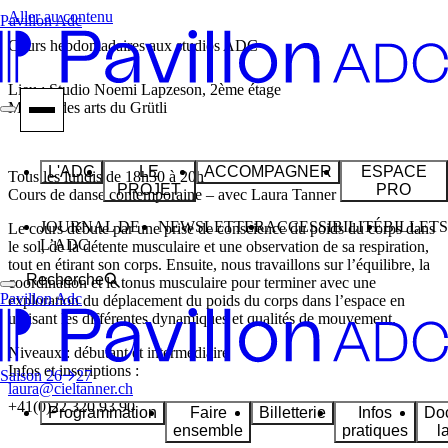
Aller au contenu
Pavillon Adc
Cours hebdomadaires aux studios ADC
Lieu : Studio Noemi Lapzeson, 2ème étage
Maison des arts du Grütli
L'ADC
LE
ACCOMPAGNER
ESPACE
Tous les lundis de 18h30 à 20h
PROJET
PRO
Cours de danse contemporaine – avec Laura Tanner
JOURNAL DE
NEWSLETTER
ACCESSIBILITÉ
BILLETS
Le cours débute par une prise de conscience du poids du corps dans
L’ADC
le sol, de la détente musculaire et une observation de sa respiration,
tout en étirant son corps. Ensuite, nous travaillons sur l’équilibre, la
Recherche
coordination et le tonus musculaire pour terminer avec une
Pavillon Adc
exploration du déplacement du poids du corps dans l’espace en
utilisant les différentes dynamiques et qualités de mouvement.
Niveaux : débutant et intermédiaire
Infos et inscriptions :
Saison
26
27
laura@cieltanner.ch
+41(0)22 320 93 90
Programmation
Faire
Billetterie
Infos
Do
ensemble
pratiques
l