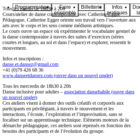
Programmation
Faire
Billetterie
Infos
Do
Tous les mardis de 18h30 à 20h
ensemble
pratiques
l
Cours/atelier de danse contemporaine avec Catherine Egger
Pédagogue, Catherine Egger oriente son travail vers l’ouverture aux
arts avec le corps et les sens comme médiums artistiques.
Le cours ouvre un espace où expérimenter le vocabulaire gestuel de
la danse contemporaine à travers des suites d’exercices (séries
courtes et longues, au sol et dans l’espace) et explorer, ressentir le
mouvement.
Infos et inscriptions :
danse.et.dansez@gmail.com
+41 (0)79 426 68 36
www.danseetdansez.com
(ouvre dans un nouvel onglet)
Tous les mercredis de 18h30 à 20h
Danse inclusive pour adultes –
association dansehabile
(ouvre dans
un nouvel onglet)
Ces ateliers visent à donner des outils créatifs et corporels aux
participants en privilégiant, à travers le mouvement et les
interactions, l’écoute, l’exploration et l’improvisation, sans se
focaliser sur un apprentissage technique. Eléments moteurs de la
démarche pédagogique, ces ateliers sont repensés en fonction des
besoins des participants et de l’évolution du groupe.