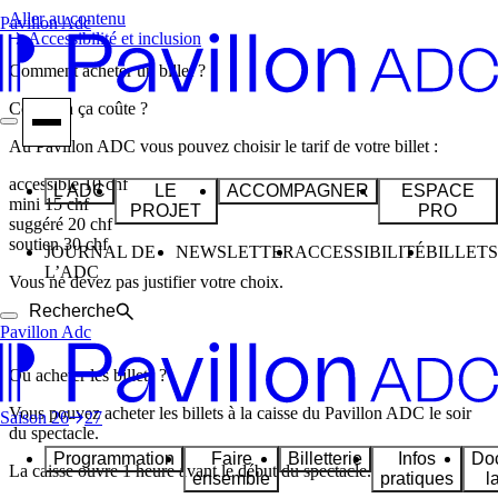
Aller au contenu
Pavillon Adc
Accessibilité et inclusion
Comment acheter un billet ?
Combien ça coûte ?
Au Pavillon ADC vous pouvez choisir le tarif de votre billet :
accessible 10 chf
L'ADC
LE
ACCOMPAGNER
ESPACE
mini 15 chf
PROJET
PRO
suggéré 20 chf
soutien 30 chf
JOURNAL DE
NEWSLETTER
ACCESSIBILITÉ
BILLETS
L’ADC
Vous
ne
devez
pas
justifier votre choix.
Recherche
Pavillon Adc
Où acheter les billets ?
Vous pouvez acheter les billets à la caisse du Pavillon ADC le soir
Saison
26
27
du spectacle.
Programmation
Faire
Billetterie
Infos
Do
La caisse ouvre 1 heure avant le début du spectacle.
ensemble
pratiques
l