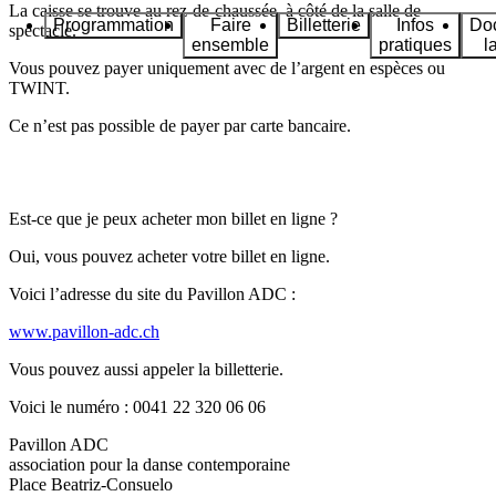
La caisse se trouve au rez-de-chaussée, à côté de la salle de
Programmation
Faire
Billetterie
Infos
Do
spectacle.
ensemble
pratiques
l
Vous pouvez payer uniquement avec de l’argent en espèces ou
TWINT.
Ce
n’
est
pas
possible de payer par carte bancaire.
Est-ce que je peux acheter mon billet en ligne ?
Oui, vous pouvez acheter votre billet en ligne.
Voici l’adresse du site du Pavillon ADC :
www.pavillon-adc.ch
Vous pouvez aussi appeler la billetterie.
Voici le numéro : 0041 22 320 06 06
Pavillon ADC
association pour la danse contemporaine
Place Beatriz-Consuelo