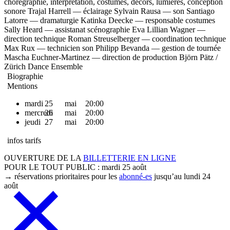
chorégraphie, interprétation, costumes, décors, lumières, conception
sonore
Trajal Harrell —
éclairage
Sylvain Rausa —
son
Santiago
Latorre —
dramaturgie
Katinka Deecke —
responsable costumes
Sally Heard —
assistanat scénographie
Eva Lillian Wagner —
direction technique
Roman Streuselberger —
coordination technique
Max Rux —
technicien son
Philipp Bevanda —
gestion de tournée
Mascha Euchner-Martinez —
direction de production
Björn Pätz /
Zürich Dance Ensemble
Biographie
Mentions
mardi
25
mai
20:00
mercredi
26
mai
20:00
jeudi
27
mai
20:00
infos tarifs
OUVERTURE DE LA
BILLETTERIE EN LIGNE
POUR LE TOUT PUBLIC :
mardi 25 août
→
réservations prioritaires pour les
abonné-es
jusqu’au lundi 24
août