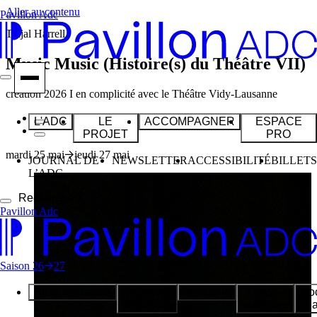
Aller au contenu
Pavillon Adc
Trajal Harrell
Music Music (Histoire(s) du Théâtre VII)
création 2026 I en complicité avec le Théâtre Vidy-Lausanne
L'ADC
LE
ACCOMPAGNER
ESPACE
PROJET
PRO
mardi 25 mai
jeudi 27 mai
JOURNAL DE
NEWSLETTER
ACCESSIBILITÉ
BILLETS
L’ADC
Recherche
Pavillon Adc
Saison
26
27
Programmation
Faire
Billetterie
Infos
Do
ensemble
pratiques
l