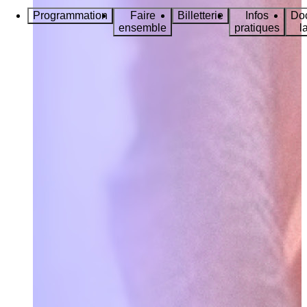
Programmation
Faire
Billetterie
Infos
Do
ensemble
pratiques
l