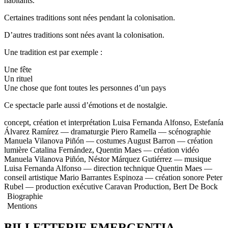
habitants.
Certaines traditions sont nées pendant la colonisation.
D’autres traditions sont nées avant la colonisation.
Une tradition est par exemple :
Une fête
Un rituel
Une chose que font toutes les personnes d’un pays
Ce spectacle parle aussi d’émotions et de nostalgie.
concept, création et interprétation
Luisa Fernanda Alfonso, Estefanía
Álvarez Ramírez —
dramaturgie
Piero Ramella —
scénographie
Manuela Vilanova Piñón —
costumes
August Barron —
création
lumière
Catalina Fernández, Quentin Maes —
création vidéo
Manuela Vilanova Piñón, Néstor Márquez Gutiérrez —
musique
Luisa Fernanda Alfonso —
direction technique
Quentin Maes —
conseil artistique
Mario Barrantes Espinoza —
création sonore
Peter
Rubel —
production exécutive
Caravan Production, Bert De Bock
Biographie
Mentions
BILLETTERIE EMERGENTIA