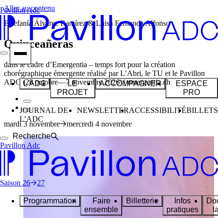
Aller au contenu
Pavillon Adc
Estefanía Álvarez Ramírez & Luisa Fernanda Alfonso
Quinceañeras
dans le cadre d’Emergentia – temps fort pour la création
chorégraphique émergente réalisé par L’Abri, le TU et le Pavillon
ADC (28 octobre—7 novembre 2026) | emergentia.ch
L'ADC
LE
ACCOMPAGNER
ESPACE
PROJET
PRO
JOURNAL DE
NEWSLETTER
ACCESSIBILITÉ
BILLETS
L’ADC
mardi 3 novembre
mercredi 4 novembre
Recherche
Pavillon Adc
Saison
26
27
Programmation
Faire
Billetterie
Infos
Do
ensemble
pratiques
l